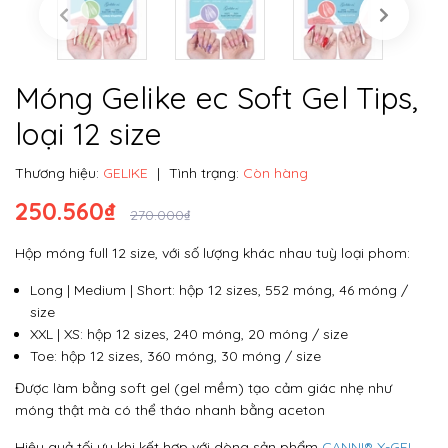
Móng Gelike ec Soft Gel Tips,
loại 12 size
Thương hiệu:
GELIKE
|
Tình trạng:
Còn hàng
250.560₫
270.000₫
Hộp móng full 12 size, với số lượng khác nhau tuỳ loại phom:
Long | Medium | Short: hộp 12 sizes, 552 móng, 46 móng /
size
XXL | XS: hộp 12 sizes, 240 móng, 20 móng / size
Toe: hộp 12 sizes, 360 móng, 30 móng / size
Được làm bằng soft gel (gel mềm) tạo cảm giác nhẹ như
móng thật mà có thể tháo nhanh bằng aceton
Hiệu quả tối ưu khi kết hợp với dòng sản phẩm
CANNI® X-GEL