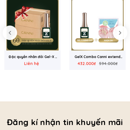
GelX Combo Canni extend
Móng Gelike ec Soft Gel
gel + Móng loại 12 sizes
432.000₫
594.000₫
189.000₫
Tips loại 7x20 móng
199.800₫
Đăng kí nhận tin khuyến mãi