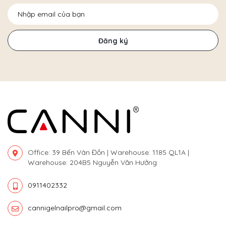
Đăng ký
Office: 39 Bến Vân Đồn | Warehouse: 1185 QL1A |
Warehouse: 204B5 Nguyễn Văn Hưởng
0911402332
cannigelnailpro@gmail.com