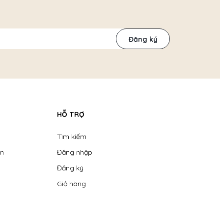
Đăng ký
HỖ TRỢ
Tìm kiếm
ển
Đăng nhập
Đăng ký
Giỏ hàng