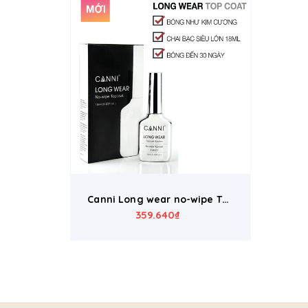
Canni Long wear no-wipe Top
359.640₫
coat 18ml