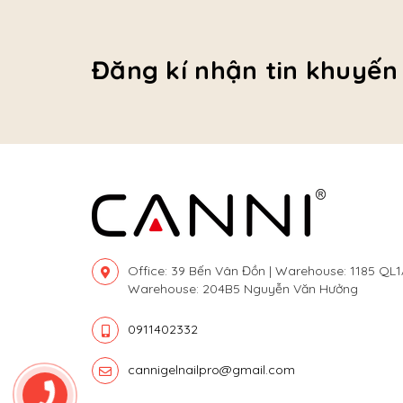
Đăng kí nhận tin khuyến
Office: 39 Bến Vân Đồn | Warehouse: 1185 QL1
Warehouse: 204B5 Nguyễn Văn Hưởng
0911402332
cannigelnailpro@gmail.com