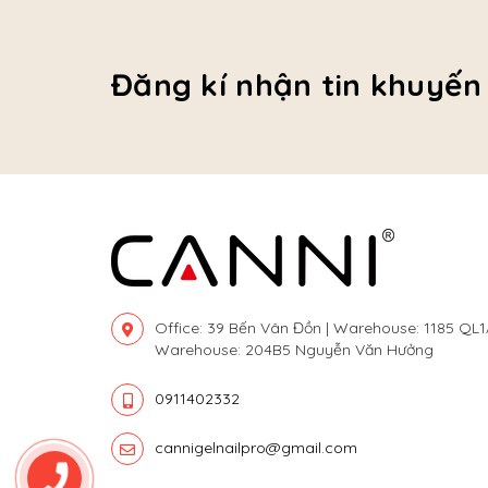
Đăng kí nhận tin khuyến
Office: 39 Bến Vân Đồn | Warehouse: 1185 QL1
Warehouse: 204B5 Nguyễn Văn Hưởng
0911402332
cannigelnailpro@gmail.com