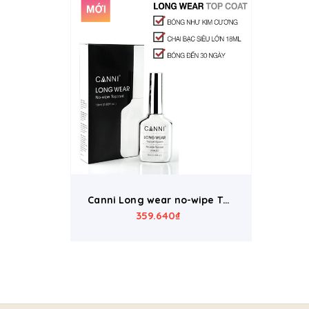
Canni Long wear no-wipe Top
359.640₫
coat 18ml