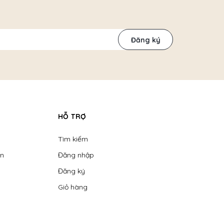
Đăng ký
HỖ TRỢ
Tìm kiếm
ển
Đăng nhập
Đăng ký
Giỏ hàng