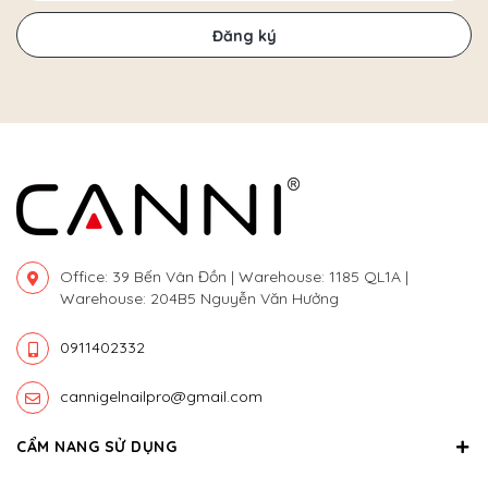
Đăng ký
Office: 39 Bến Vân Đồn | Warehouse: 1185 QL1A |
Warehouse: 204B5 Nguyễn Văn Hưởng
0911402332
cannigelnailpro@gmail.com
CẨM NANG SỬ DỤNG