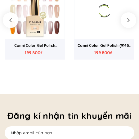
Canni Color Gel Polish
Canni Color Gel Polish (9145-
(9049-9072)
199.800₫
199.800₫
9168)
Đăng kí nhận tin khuyến mãi