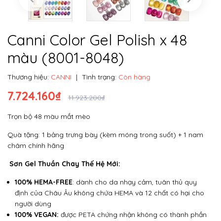
Canni Color Gel Polish x 48
màu (8001-8048)
Thương hiệu:
CANNI
|
Tình trạng:
Còn hàng
7.724.160₫
11.923.200₫
Trọn bộ 48 màu mắt mèo
Quà tặng: 1 bảng trưng bày (kèm móng trong suốt) + 1 nam
châm chính hãng
Sơn Gel Thuần Chay Thế Hệ Mới:
100% HEMA-FREE
: dành cho da nhạy cảm, tuân thủ quy
định của Châu Âu không chứa HEMA và 12 chất có hại cho
người dùng
100% VEGAN:
được PETA chứng nhận không có thành phần